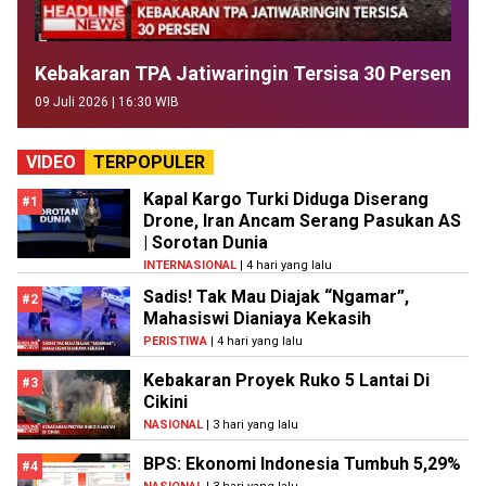
Kebakaran TPA Jatiwaringin Tersisa 30 Persen
09 Juli 2026 | 16:30 WIB
VIDEO
TERPOPULER
Kapal Kargo Turki Diduga Diserang
#1
Drone, Iran Ancam Serang Pasukan AS
| Sorotan Dunia
INTERNASIONAL
| 4 hari yang lalu
Sadis! Tak Mau Diajak “Ngamar”,
#2
Mahasiswi Dianiaya Kekasih
PERISTIWA
| 4 hari yang lalu
Kebakaran Proyek Ruko 5 Lantai Di
#3
Cikini
NASIONAL
| 3 hari yang lalu
BPS: Ekonomi Indonesia Tumbuh 5,29%
#4