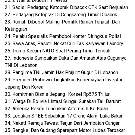
20. 2 Wanita Ditikam, 1 Tewas
21. Sadis! Pedagang Ketoprak Dibacok OTK Saat Berjualan
22. Pedagang Ketoprak Di Cengkareng Timur Dibacok
23. Rumah Dibobol Maling, Pemilik Rumah Terjatuh Dari
Ketinggian
24. Pelaku Spesialis Pembobol Konter Diringkus Polisi
25. Bawa Anak, Pasutri Nekat Curi Tas Karyawan Laundry
26. Trump Kecam NATO Soal Perang Timur Tengah
27. Indonesia Sampaikan Duka Dan Amarah Atas Gugurnya
TNI Di Lebanon
28. Panglima TNI Jamin Hak Prajurit Gugur Di Lebanon
29. Presiden Prabowo Tingkatkan Kepercayaan Investor
Jepang Dan Korea
30. Komitmen Bisnis Jepang–Korsel Rp575 Triliun
31. Warga Di Bolivia Lintasi Sungai Gunakan Tali Darurat
32. Amerika Resmi Luncurkan Artemis II Ke Bulan
33. Ledakan SPBE Sebabkan 17 Orang Alami Luka Bakar
34. Nekat! Remaja Tewas, Terjun Dari Jembatan Cangar
35. Bengkel Dan Gudang Sparepart Motor Ludes Terbakar