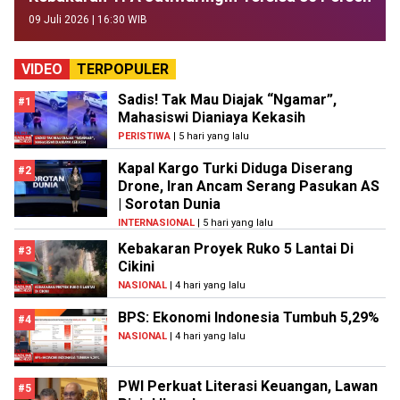
09 Juli 2026 | 16:30 WIB
VIDEO
TERPOPULER
Sadis! Tak Mau Diajak “Ngamar”,
#1
Mahasiswi Dianiaya Kekasih
PERISTIWA
| 5 hari yang lalu
Kapal Kargo Turki Diduga Diserang
#2
Drone, Iran Ancam Serang Pasukan AS
| Sorotan Dunia
INTERNASIONAL
| 5 hari yang lalu
Kebakaran Proyek Ruko 5 Lantai Di
#3
Cikini
NASIONAL
| 4 hari yang lalu
BPS: Ekonomi Indonesia Tumbuh 5,29%
#4
NASIONAL
| 4 hari yang lalu
PWI Perkuat Literasi Keuangan, Lawan
#5