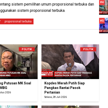
#4
tentang sistem pemilihan umum proporsional terbuka dan
ggunakan sistem proporsional terbuka.
#5
7
proporsional terbuka
POLITIK
POLITIK
g Putusan MK Soal
Kopdes Merah Putih Siap
 MBG
Pangkas Rantai Pasok
Pertanian
ustus 2026
Selasa, 28 Juli 2026