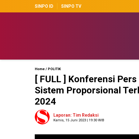
SINPO ID
SINPO TV
Home
/
POLITIK
[ FULL ] Konferensi Per
Sistem Proporsional Ter
2024
Laporan: Tim Redaksi
Kamis, 15 Juni 2023 | 19:30 WIB