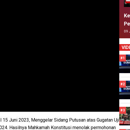
Ke
Pe
09 
VID
#1
#2
#3
al 15 Juni 2023, Menggelar Sidang Putusan atas Gugatan Uji
 2024. Hasilnya Mahkamah Konstitusi menolak permohonan