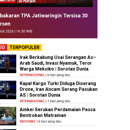
bakaran TPA Jatiwaringin Tersisa 30
rsen
Juli 2026 | 16:30 WIB
EO
TERPOPULER
Irak Berkabung Usai Serangan As–
Arab Saudi, Invasi Nyamuk, Teror
Warga Meksiko | Sorotan Dunia
INTERNASIONAL
| 6 hari yang lalu
Kapal Kargo Turki Diduga Diserang
Drone, Iran Ancam Serang Pasukan
AS | Sorotan Dunia
INTERNASIONAL
| 1 hari yang lalu
Amkei Serukan Perdamaian Pasca
Bentrokan Matraman
NASIONAL
| 6 hari yang lalu