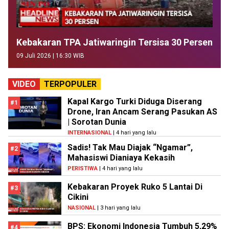
Kebakaran TPA Jatiwaringin Tersisa 30 Persen
09 Juli 2026 | 16:30 WIB
VIDEO
TERPOPULER
Kapal Kargo Turki Diduga Diserang
#1
Drone, Iran Ancam Serang Pasukan AS
| Sorotan Dunia
INTERNASIONAL
| 4 hari yang lalu
Sadis! Tak Mau Diajak “Ngamar”,
#2
Mahasiswi Dianiaya Kekasih
PERISTIWA
| 4 hari yang lalu
Kebakaran Proyek Ruko 5 Lantai Di
#3
Cikini
NASIONAL
| 3 hari yang lalu
BPS: Ekonomi Indonesia Tumbuh 5,29%
#4