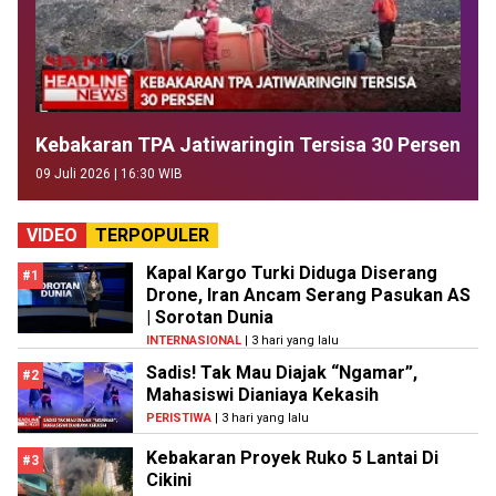
Kebakaran TPA Jatiwaringin Tersisa 30 Persen
09 Juli 2026 | 16:30 WIB
VIDEO
TERPOPULER
Kapal Kargo Turki Diduga Diserang
#1
Drone, Iran Ancam Serang Pasukan AS
| Sorotan Dunia
INTERNASIONAL
| 3 hari yang lalu
Sadis! Tak Mau Diajak “Ngamar”,
#2
Mahasiswi Dianiaya Kekasih
PERISTIWA
| 3 hari yang lalu
Kebakaran Proyek Ruko 5 Lantai Di
#3
Cikini