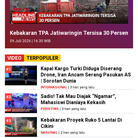
Kebakaran TPA Jatiwaringin Tersisa 30 Persen
09 Juli 2026 | 16:30 WIB
VIDEO
TERPOPULER
Kapal Kargo Turki Diduga Diserang
#1
Drone, Iran Ancam Serang Pasukan AS
| Sorotan Dunia
INTERNASIONAL
| 3 hari yang lalu
Sadis! Tak Mau Diajak “Ngamar”,
#2
Mahasiswi Dianiaya Kekasih
PERISTIWA
| 3 hari yang lalu
Kebakaran Proyek Ruko 5 Lantai Di
#3
Cikini
NASIONAL
| 2 hari yang lalu