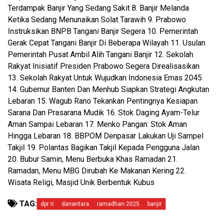
Terdampak Banjir Yang Sedang Sakit 8. Banjir Melanda
Ketika Sedang Menunaikan Solat Tarawih 9. Prabowo
Instruksikan BNPB Tangani Banjir Segera 10. Pemerintah
Gerak Cepat Tangani Banjir Di Beberapa Wilayah 11. Usulan
Pemerintah Pusat Ambil Alih Tangani Banjir 12. Sekolah
Rakyat Inisiatif Presiden Prabowo Segera Direalisasikan
13. Sekolah Rakyat Untuk Wujudkan Indonesia Emas 2045
14. Gubernur Banten Dan Menhub Siapkan Strategi Angkutan
Lebaran 15. Wagub Rano Tekankan Pentingnya Kesiapan
Sarana Dan Prasarana Mudik 16. Stok Daging Ayam-Telur
Aman Sampai Lebaran 17. Menko Pangan: Stok Aman
Hingga Lebaran 18. BBPOM Denpasar Lakukan Uji Sampel
Takjil 19. Polantas Bagikan Takjil Kepada Pengguna Jalan
20. Bubur Samin, Menu Berbuka Khas Ramadan 21.
Ramadan, Menu MBG Dirubah Ke Makanan Kering 22.
Wisata Religi, Masjid Unik Berbentuk Kubus
TAG:
dpr ri
danantara
ramadhan 2025
banjir