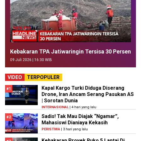
Kebakaran TPA Jatiwaringin Tersisa 30 Persen
09 Juli 2026 | 16:30 WIB
VIDEO
TERPOPULER
Kapal Kargo Turki Diduga Diserang
#1
Drone, Iran Ancam Serang Pasukan AS
| Sorotan Dunia
INTERNASIONAL
| 4 hari yang lalu
Sadis! Tak Mau Diajak “Ngamar”,
#2
Mahasiswi Dianiaya Kekasih
PERISTIWA
| 3 hari yang lalu
Kebakaran Proyek Ruko 5 Lantai Di