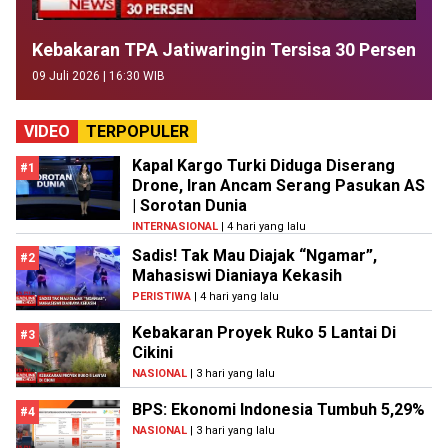
Kebakaran TPA Jatiwaringin Tersisa 30 Persen
09 Juli 2026 | 16:30 WIB
VIDEO
TERPOPULER
Kapal Kargo Turki Diduga Diserang
#1
Drone, Iran Ancam Serang Pasukan AS
| Sorotan Dunia
INTERNASIONAL
| 4 hari yang lalu
Sadis! Tak Mau Diajak “Ngamar”,
#2
Mahasiswi Dianiaya Kekasih
PERISTIWA
| 4 hari yang lalu
Kebakaran Proyek Ruko 5 Lantai Di
#3
Cikini
NASIONAL
| 3 hari yang lalu
BPS: Ekonomi Indonesia Tumbuh 5,29%
#4
NASIONAL
| 3 hari yang lalu