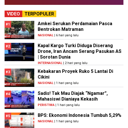
VIDEO
TERPOPULER
Amkei Serukan Perdamaian Pasca
#1
Bentrokan Matraman
NASIONAL
| 6 hari yang lalu
Kapal Kargo Turki Diduga Diserang
#2
Drone, Iran Ancam Serang Pasukan AS
| Sorotan Dunia
INTERNASIONAL
| 2 hari yang lalu
Kebakaran Proyek Ruko 5 Lantai Di
#3
Cikini
NASIONAL
| 1 hari yang lalu
Sadis! Tak Mau Diajak “Ngamar”,
#4
Mahasiswi Dianiaya Kekasih
PERISTIWA
| 1 hari yang lalu
BPS: Ekonomi Indonesia Tumbuh 5,29%
#5
NASIONAL
| 1 hari yang lalu