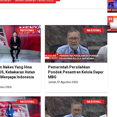
esehatan
Mudik Lebaran Tahun 2022
#5
NASIONAL
NASIONAL
 Nakes Yang Hina
Pemerintah Persilahkan
JS, Kebakaran Hutan
Pondok Pesantren Kelola Dapur
| Menyapa Indonesia
MBG
Jumat, 07 Agustus 2026
stus 2026
NASIONAL
NASIONAL