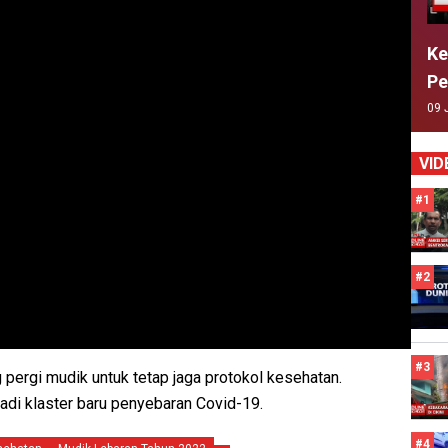
Ke
Pe
09 
VID
#1
#2
#3
ergi mudik untuk tetap jaga protokol kesehatan.
jadi klaster baru penyebaran Covid-19.
#4