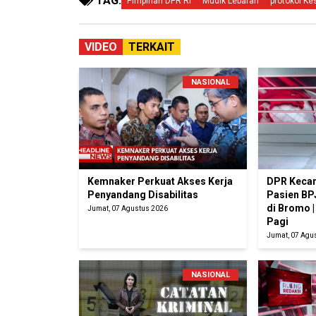
TAG:
Pimpinan DPR RI
Mudik Lebaran
protokol K
VIDEO
TERKAIT
NASIONAL
Kemnaker Perkuat Akses Kerja
DPR Kecam
Penyandang Disabilitas
Pasien BP
di Bromo 
Jumat, 07 Agustus 2026
Pagi
Jumat, 07 Agu
NASIONAL