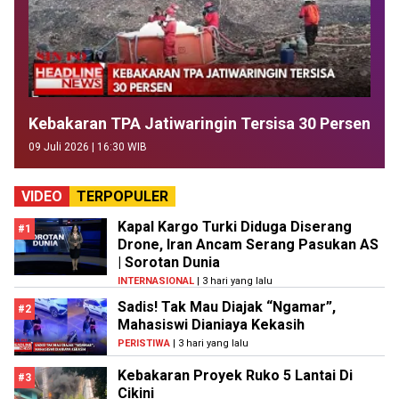
Kebakaran TPA Jatiwaringin Tersisa 30 Persen
09 Juli 2026 | 16:30 WIB
VIDEO
TERPOPULER
Kapal Kargo Turki Diduga Diserang
#1
Drone, Iran Ancam Serang Pasukan AS
| Sorotan Dunia
INTERNASIONAL
| 3 hari yang lalu
Sadis! Tak Mau Diajak “Ngamar”,
#2
Mahasiswi Dianiaya Kekasih
PERISTIWA
| 3 hari yang lalu
Kebakaran Proyek Ruko 5 Lantai Di
#3
Cikini