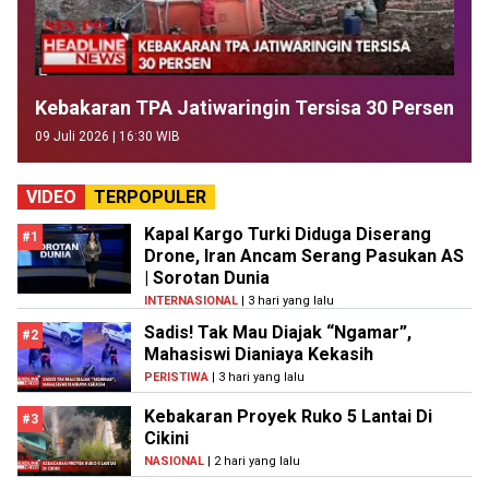
Kebakaran TPA Jatiwaringin Tersisa 30 Persen
09 Juli 2026 | 16:30 WIB
VIDEO
TERPOPULER
Kapal Kargo Turki Diduga Diserang
#1
Drone, Iran Ancam Serang Pasukan AS
| Sorotan Dunia
INTERNASIONAL
| 3 hari yang lalu
Sadis! Tak Mau Diajak “Ngamar”,
#2
Mahasiswi Dianiaya Kekasih
PERISTIWA
| 3 hari yang lalu
Kebakaran Proyek Ruko 5 Lantai Di
#3
Cikini
NASIONAL
| 2 hari yang lalu