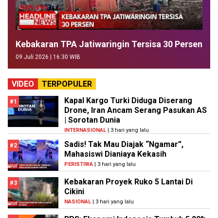
Kebakaran TPA Jatiwaringin Tersisa 30 Persen
09 Juli 2026 | 16:30 WIB
VIDEO
TERPOPULER
Kapal Kargo Turki Diduga Diserang
#1
Drone, Iran Ancam Serang Pasukan AS
| Sorotan Dunia
INTERNASIONAL
| 3 hari yang lalu
Sadis! Tak Mau Diajak “Ngamar”,
#2
Mahasiswi Dianiaya Kekasih
PERISTIWA
| 3 hari yang lalu
Kebakaran Proyek Ruko 5 Lantai Di
#3
Cikini
NASIONAL
| 3 hari yang lalu