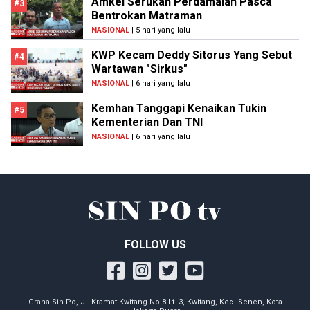
Amkei Serukan Perdamaian Pasca
#3
Bentrokan Matraman
NASIONAL
| 5 hari yang lalu
KWP Kecam Deddy Sitorus Yang Sebut
#4
Wartawan "Sirkus"
NASIONAL
| 6 hari yang lalu
Kemhan Tanggapi Kenaikan Tukin
#5
Kementerian Dan TNI
NASIONAL
| 6 hari yang lalu
FOLLOW US
Graha Sin Po, Jl. Kramat Kwitang No.8 Lt. 3, Kwitang, Kec. Senen, Kota