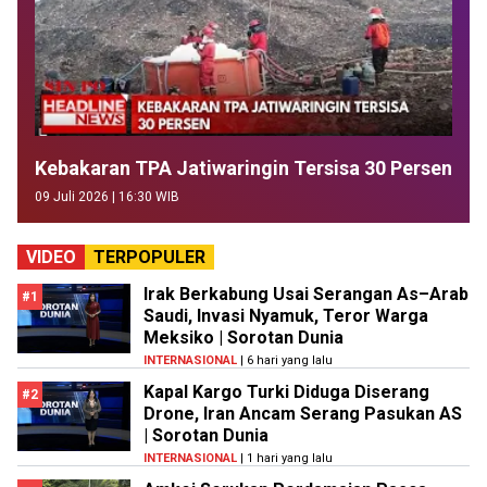
Kebakaran TPA Jatiwaringin Tersisa 30 Persen
09 Juli 2026 | 16:30 WIB
VIDEO
TERPOPULER
Irak Berkabung Usai Serangan As–Arab
#1
Saudi, Invasi Nyamuk, Teror Warga
Meksiko | Sorotan Dunia
INTERNASIONAL
| 6 hari yang lalu
Kapal Kargo Turki Diduga Diserang
#2
Drone, Iran Ancam Serang Pasukan AS
| Sorotan Dunia
INTERNASIONAL
| 1 hari yang lalu