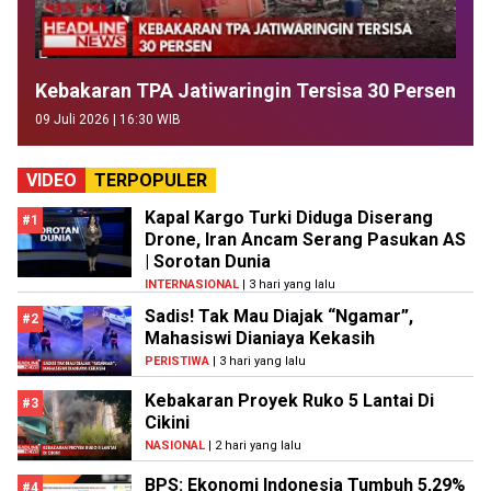
Kebakaran TPA Jatiwaringin Tersisa 30 Persen
09 Juli 2026 | 16:30 WIB
VIDEO
TERPOPULER
Kapal Kargo Turki Diduga Diserang
#1
Drone, Iran Ancam Serang Pasukan AS
| Sorotan Dunia
INTERNASIONAL
| 3 hari yang lalu
Sadis! Tak Mau Diajak “Ngamar”,
#2
Mahasiswi Dianiaya Kekasih
PERISTIWA
| 3 hari yang lalu
Kebakaran Proyek Ruko 5 Lantai Di
#3
Cikini
NASIONAL
| 2 hari yang lalu
BPS: Ekonomi Indonesia Tumbuh 5,29%
#4