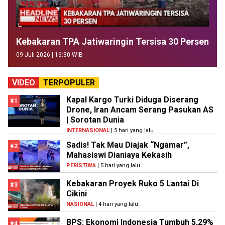
Kebakaran TPA Jatiwaringin Tersisa 30 Persen
09 Juli 2026 | 16:30 WIB
VIDEO
TERPOPULER
Kapal Kargo Turki Diduga Diserang
#1
Drone, Iran Ancam Serang Pasukan AS
| Sorotan Dunia
INTERNASIONAL
| 5 hari yang lalu
Sadis! Tak Mau Diajak “Ngamar”,
#2
Mahasiswi Dianiaya Kekasih
PERISTIWA
| 5 hari yang lalu
Kebakaran Proyek Ruko 5 Lantai Di
#3
Cikini
NASIONAL
| 4 hari yang lalu
BPS: Ekonomi Indonesia Tumbuh 5,29%
#4