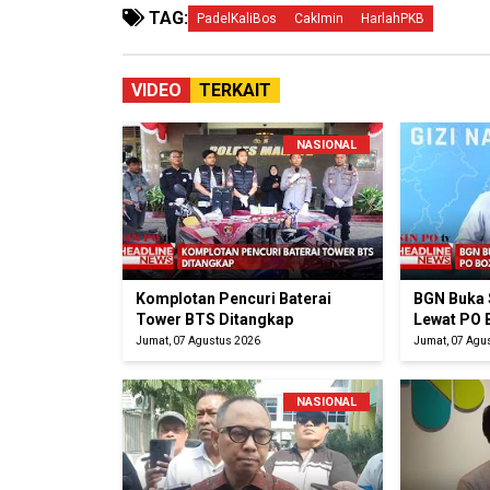
TAG:
PadelKaliBos
CakImin
HarlahPKB
VIDEO
TERKAIT
NASIONAL
Komplotan Pencuri Baterai
BGN Buka 
Tower BTS Ditangkap
Lewat PO 
Jumat, 07 Agustus 2026
Jumat, 07 Agu
NASIONAL