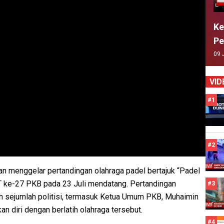
Ke
Pe
09 
VID
#1
#2
n menggelar pertandingan olahraga padel bertajuk “Padel
UT ke-27 PKB pada 23 Juli mendatang. Pertandingan
#3
leh sejumlah politisi, termasuk Ketua Umum PKB, Muhaimin
n diri dengan berlatih olahraga tersebut.
#4