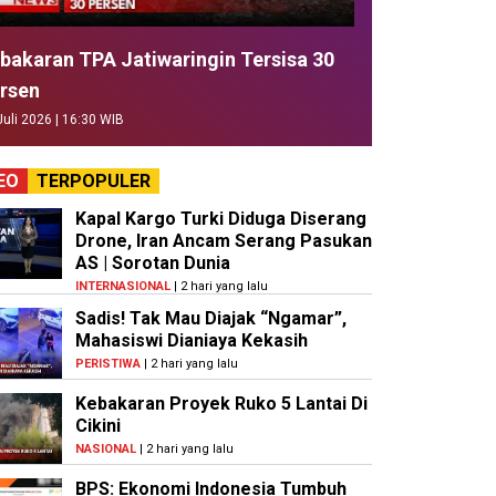
bakaran TPA Jatiwaringin Tersisa 30
rsen
Juli 2026 | 16:30 WIB
EO
TERPOPULER
Kapal Kargo Turki Diduga Diserang
Drone, Iran Ancam Serang Pasukan
AS | Sorotan Dunia
INTERNASIONAL
| 2 hari yang lalu
Sadis! Tak Mau Diajak “Ngamar”,
Mahasiswi Dianiaya Kekasih
PERISTIWA
| 2 hari yang lalu
Kebakaran Proyek Ruko 5 Lantai Di
Cikini
NASIONAL
| 2 hari yang lalu
BPS: Ekonomi Indonesia Tumbuh