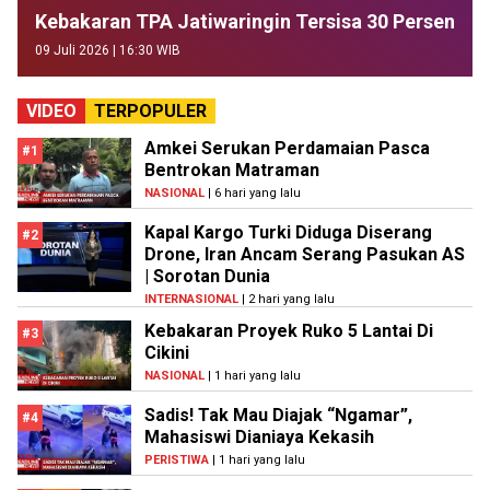
Kebakaran TPA Jatiwaringin Tersisa 30 Persen
09 Juli 2026 | 16:30 WIB
VIDEO
TERPOPULER
Amkei Serukan Perdamaian Pasca
#1
Bentrokan Matraman
NASIONAL
| 6 hari yang lalu
Kapal Kargo Turki Diduga Diserang
#2
Drone, Iran Ancam Serang Pasukan AS
| Sorotan Dunia
INTERNASIONAL
| 2 hari yang lalu
Kebakaran Proyek Ruko 5 Lantai Di
#3
Cikini
NASIONAL
| 1 hari yang lalu
Sadis! Tak Mau Diajak “Ngamar”,
#4
Mahasiswi Dianiaya Kekasih
PERISTIWA
| 1 hari yang lalu