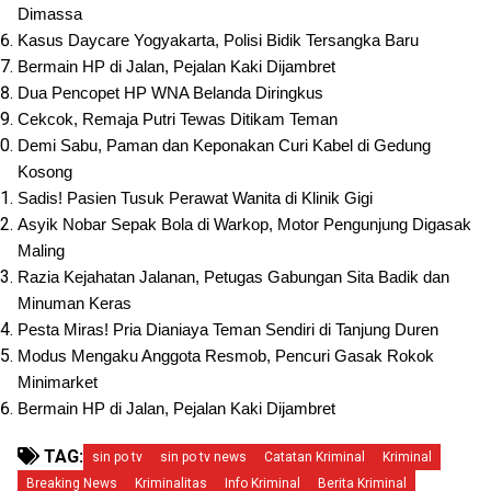
Dimassa
Kasus Daycare Yogyakarta, Polisi Bidik Tersangka Baru
Bermain HP di Jalan, Pejalan Kaki Dijambret
Dua Pencopet HP WNA Belanda Diringkus
Cekcok, Remaja Putri Tewas Ditikam Teman
Demi Sabu, Paman dan Keponakan Curi Kabel di Gedung 
Kosong
Sadis! Pasien Tusuk Perawat Wanita di Klinik Gigi
Asyik Nobar Sepak Bola di Warkop, Motor Pengunjung Digasak 
Maling
Razia Kejahatan Jalanan, Petugas Gabungan Sita Badik dan 
Minuman Keras
Pesta Miras! Pria Dianiaya Teman Sendiri di Tanjung Duren
Modus Mengaku Anggota Resmob, Pencuri Gasak Rokok 
Minimarket
Bermain HP di Jalan, Pejalan Kaki Dijambret
TAG:
sin po tv
sin po tv news
Catatan Kriminal
Kriminal
Breaking News
Kriminalitas
Info Kriminal
Berita Kriminal