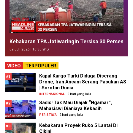
Kebakaran TPA Jatiwaringin Tersisa 30 Persen
09 Juli 2026 | 16:30 WIB
VIDEO
TERPOPULER
Kapal Kargo Turki Diduga Diserang
#1
Drone, Iran Ancam Serang Pasukan AS
| Sorotan Dunia
INTERNASIONAL
| 2 hari yang lalu
Sadis! Tak Mau Diajak “Ngamar”,
#2
Mahasiswi Dianiaya Kekasih
PERISTIWA
| 2 hari yang lalu
Kebakaran Proyek Ruko 5 Lantai Di
#3
Cikini