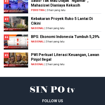
Sadis! Tak Mau Diajak “Ngamar”,
#2
Mahasiswi Dianiaya Kekasih
PERISTIWA
| 3 hari yang lalu
Kebakaran Proyek Ruko 5 Lantai Di
#3
Cikini
NASIONAL
| 3 hari yang lalu
BPS: Ekonomi Indonesia Tumbuh 5,29%
#4
NASIONAL
| 3 hari yang lalu
PWI Perkuat Literasi Keuangan, Lawan
#5
Pinjol Ilegal
NASIONAL
| 2 hari yang lalu
FOLLOW US