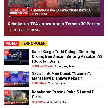
Kebakaran TPA Jatiwaringin Tersisa 30 Persen
09 Juli 2026 | 16:30 WIB
VIDEO
TERPOPULER
Kapal Kargo Turki Diduga Diserang
#1
Drone, Iran Ancam Serang Pasukan AS
| Sorotan Dunia
INTERNASIONAL
| 2 hari yang lalu
Sadis! Tak Mau Diajak “Ngamar”,
#2
Mahasiswi Dianiaya Kekasih
PERISTIWA
| 2 hari yang lalu
Kebakaran Proyek Ruko 5 Lantai Di
#3
Cikini
NASIONAL
| 2 hari yang lalu