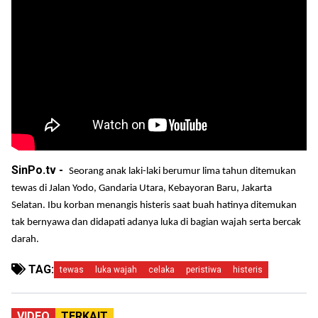
SinPo.tv -
Seorang anak laki-laki berumur lima tahun ditemukan
tewas di Jalan Yodo, Gandaria Utara, Kebayoran Baru, Jakarta
Selatan. Ibu korban menangis histeris saat buah hatinya ditemukan
tak bernyawa dan didapati adanya luka di bagian wajah serta bercak
darah.
TAG:
tewas
luka wajah
celaka
peristiwa
histeris
VIDEO
TERKAIT