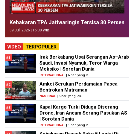
Kebakaran TPA Jatiwaringin Tersisa 30 Persen
09 Juli 2026 | 16:30 WIB
VIDEO
TERPOPULER
Irak Berkabung Usai Serangan As–Arab
#1
Saudi, Invasi Nyamuk, Teror Warga
Meksiko | Sorotan Dunia
INTERNASIONAL
| 6 hari yang lalu
Amkei Serukan Perdamaian Pasca
#2
Bentrokan Matraman
NASIONAL
| 6 hari yang lalu
Kapal Kargo Turki Diduga Diserang
#3
Drone, Iran Ancam Serang Pasukan AS
| Sorotan Dunia
INTERNASIONAL
| 1 hari yang lalu
Kebakaran Proyek Ruko 5 Lantai Di