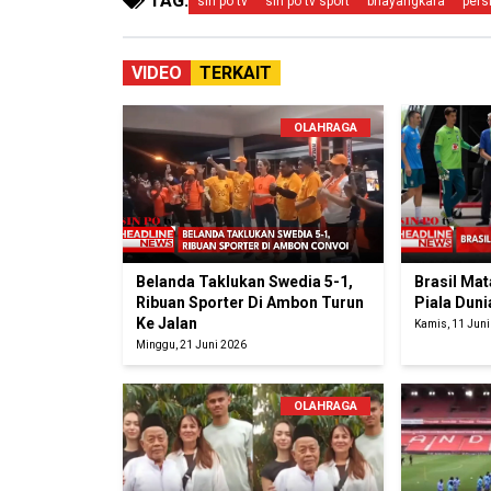
TAG:
sin po tv
sin po tv sport
bhayangkara
pers
VIDEO
TERKAIT
OLAHRAGA
Belanda Taklukan Swedia 5-1,
Brasil Ma
Ribuan Sporter Di Ambon Turun
Piala Duni
Ke Jalan
Kamis, 11 Jun
Minggu, 21 Juni 2026
OLAHRAGA