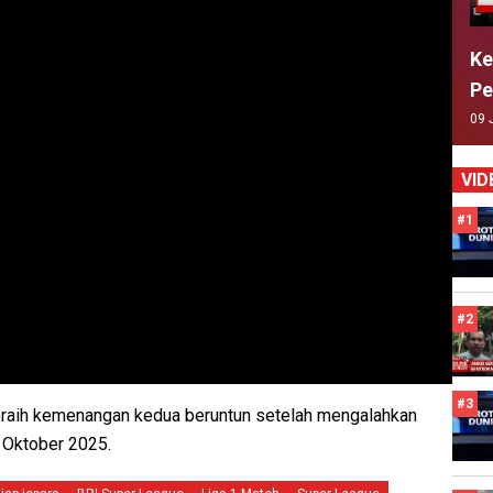
Ke
Pe
09 
VID
#1
#2
#3
raih kemenangan kedua beruntun setelah mengalahkan
 Oktober 2025.