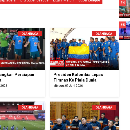
ijap jepara
BRI Super League
Liga 1 Match
Super League
#4
#5
OLAHRAGA
OLAHRAGA
tangkan Persiapan
Presiden Kolombia Lepas
a
Timnas Ke Piala Dunia
i 2026
Minggu, 07 Juni 2026
OLAHRAGA
OLAHRAGA