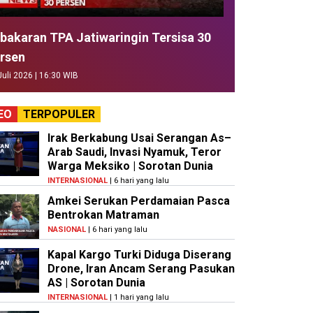
bakaran TPA Jatiwaringin Tersisa 30
rsen
Juli 2026 | 16:30 WIB
EO
TERPOPULER
Irak Berkabung Usai Serangan As–
Arab Saudi, Invasi Nyamuk, Teror
Warga Meksiko | Sorotan Dunia
INTERNASIONAL
| 6 hari yang lalu
Amkei Serukan Perdamaian Pasca
Bentrokan Matraman
NASIONAL
| 6 hari yang lalu
Kapal Kargo Turki Diduga Diserang
Drone, Iran Ancam Serang Pasukan
AS | Sorotan Dunia
INTERNASIONAL
| 1 hari yang lalu