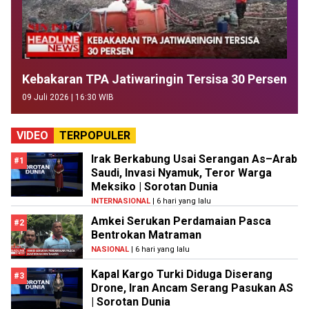
Kebakaran TPA Jatiwaringin Tersisa 30 Persen
09 Juli 2026 | 16:30 WIB
VIDEO
TERPOPULER
Irak Berkabung Usai Serangan As–Arab
#1
Saudi, Invasi Nyamuk, Teror Warga
Meksiko | Sorotan Dunia
INTERNASIONAL
| 6 hari yang lalu
Amkei Serukan Perdamaian Pasca
#2
Bentrokan Matraman
NASIONAL
| 6 hari yang lalu
Kapal Kargo Turki Diduga Diserang
#3
Drone, Iran Ancam Serang Pasukan AS
| Sorotan Dunia