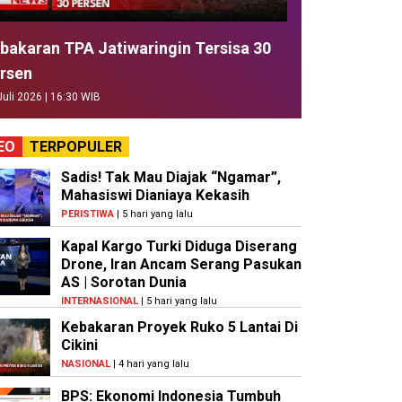
bakaran TPA Jatiwaringin Tersisa 30
rsen
Juli 2026 | 16:30 WIB
EO
TERPOPULER
Sadis! Tak Mau Diajak “Ngamar”,
Mahasiswi Dianiaya Kekasih
PERISTIWA
| 5 hari yang lalu
Kapal Kargo Turki Diduga Diserang
Drone, Iran Ancam Serang Pasukan
AS | Sorotan Dunia
INTERNASIONAL
| 5 hari yang lalu
Kebakaran Proyek Ruko 5 Lantai Di
Cikini
NASIONAL
| 4 hari yang lalu
BPS: Ekonomi Indonesia Tumbuh