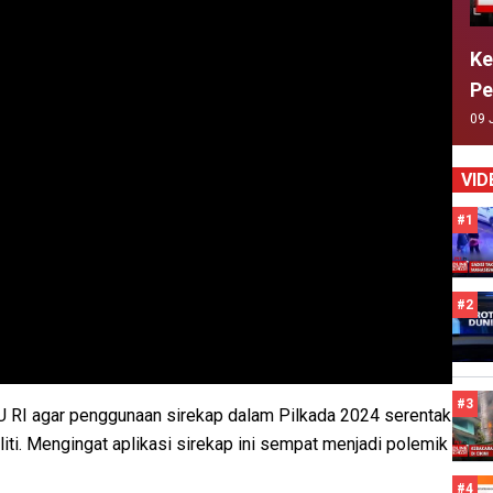
Ke
Pe
09 
VID
#1
#2
#3
 RI agar penggunaan sirekap dalam Pilkada 2024 serentak
teliti. Mengingat aplikasi sirekap ini sempat menjadi polemik
#4