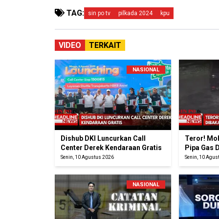
TAG:
sin po tv
pilkada 2024
kpu
VIDEO
TERKAIT
NASIONAL
Dishub DKI Luncurkan Call
Teror! Mo
Center Derek Kendaraan Gratis
Pipa Gas D
Senin, 10 Agustus 2026
Senin, 10 Agus
NASIONAL