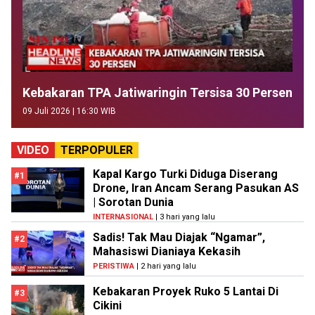
Kebakaran TPA Jatiwaringin Tersisa 30 Persen
09 Juli 2026 | 16:30 WIB
VIDEO
TERPOPULER
Kapal Kargo Turki Diduga Diserang
#1
Drone, Iran Ancam Serang Pasukan AS
| Sorotan Dunia
INTERNASIONAL
| 3 hari yang lalu
Sadis! Tak Mau Diajak “Ngamar”,
#2
Mahasiswi Dianiaya Kekasih
PERISTIWA
| 2 hari yang lalu
Kebakaran Proyek Ruko 5 Lantai Di
#3
Cikini