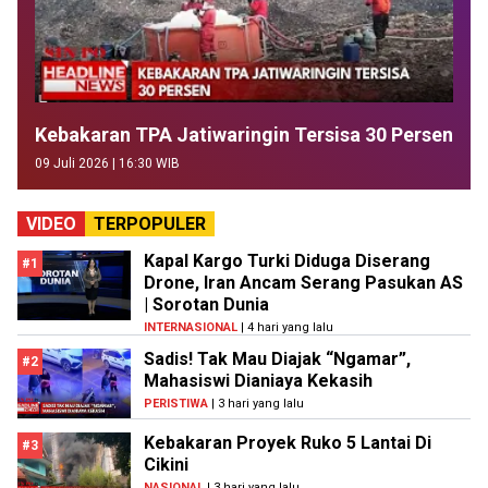
Kebakaran TPA Jatiwaringin Tersisa 30 Persen
09 Juli 2026 | 16:30 WIB
VIDEO
TERPOPULER
Kapal Kargo Turki Diduga Diserang
#1
Drone, Iran Ancam Serang Pasukan AS
| Sorotan Dunia
INTERNASIONAL
| 4 hari yang lalu
Sadis! Tak Mau Diajak “Ngamar”,
#2
Mahasiswi Dianiaya Kekasih
PERISTIWA
| 3 hari yang lalu
Kebakaran Proyek Ruko 5 Lantai Di
#3
Cikini
NASIONAL
| 3 hari yang lalu