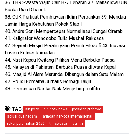
36. THR Swasta Wajib Cair H-7 Lebaran 37. Mahasiswi UIN
Suska Riau Dibacok
38. OJK Perkuat Pembiayaan Iklim Perbankan 39. Mendag
Jamin Harga Kebutuhan Pokok Stabil
40. Andra Soni Mempercepat Normalisasi Sungai Cirarab
41. Kaligrafer Wonosobo Tulis Mushaf Raksasa
42. Sejarah Masjid Perahu yang Penuh Filosofi 43. Inovasi
Fusion Kuliner Ramadan
44. Nasi Kapau Kwitang Pilihan Menu Berbuka Puasa
45. Nelayan di Pakistan, Berbuka Puasa di Atas Kapal
46. Masjid Al Alam Marunda, Dibangun dalam Satu Malam
47. Polisi Bersama Jurnalis Berbagi Takjil
48. Permintaan Nastar Naik Menjelang Idulfitri
TAG:
sin po tv
sin po tv news
presiden prabowo
solusi dua negara
jaringan narkoba internasional
rakor perumahan 2026
thr swasta
idulfitri