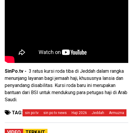
SinPo.tv -
3 ratus kursi roda tiba di Jeddah dalam rangka
menunjang layanan bagi jemaah haji, khususnya lansia dan
penyandang disabilitas. Kursi roda baru ini merupakan
bantuan dari BSI untuk mendukung para petugas haji di Arab
Saudi.
TAG:
sin po tv
sin po tv news
Haji 2026
Jeddah
Armuzna
VIDEO
TERKAIT