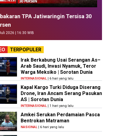
bakaran TPA Jatiwaringin Tersisa 30
rsen
Juli 2026 | 16:30 WIB
EO
TERPOPULER
Irak Berkabung Usai Serangan As–
Arab Saudi, Invasi Nyamuk, Teror
Warga Meksiko | Sorotan Dunia
INTERNASIONAL
| 6 hari yang lalu
Kapal Kargo Turki Diduga Diserang
Drone, Iran Ancam Serang Pasukan
AS | Sorotan Dunia
INTERNASIONAL
| 1 hari yang lalu
Amkei Serukan Perdamaian Pasca
Bentrokan Matraman
NASIONAL
| 6 hari yang lalu