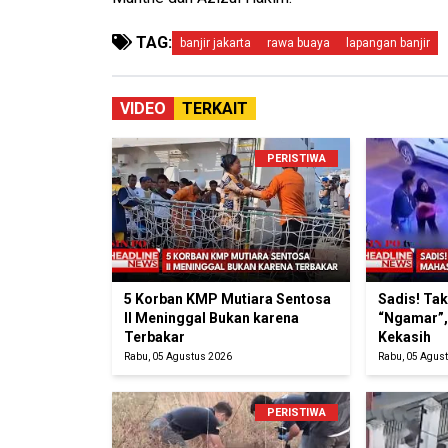
TAG:
banjir jakarta
rawa buaya
lapangan banjir
VIDEO
TERKAIT
PERISTIWA
5 Korban KMP Mutiara Sentosa
Sadis! Ta
II Meninggal Bukan karena
“Ngamar”,
Terbakar
Kekasih
Rabu, 05 Agustus 2026
Rabu, 05 Agus
PERISTIWA