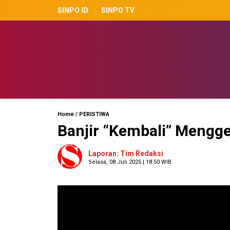
SINPO ID
SINPO TV
Home
/
PERISTIWA
Banjir “Kembali” Mengg
Laporan: Tim Redaksi
Selasa, 08 Juli 2025 | 18:50 WIB