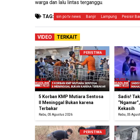
warga dan lalu lintas terganggu.
TAG:
sin po tv news
Banjir
Lampung
Pesisir Ba
VIDEO
TERKAIT
PERISTIWA
5 Korban KMP Mutiara Sentosa
Sadis! Ta
II Meninggal Bukan karena
“Ngamar”,
Terbakar
Kekasih
Rabu, 05 Agustus 2026
Rabu, 05 Agus
PERISTIWA