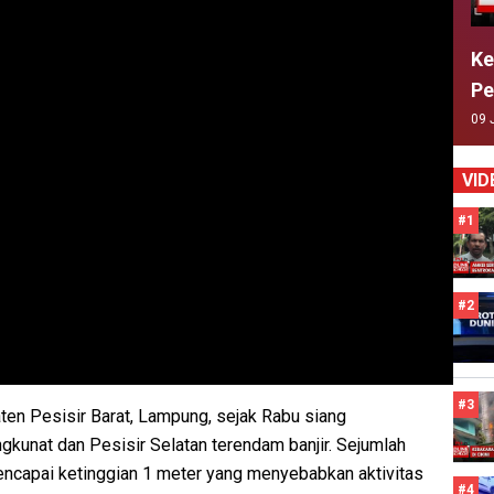
Ke
Pe
09 
VID
#1
#2
#3
en Pesisir Barat, Lampung, sejak Rabu siang
unat dan Pesisir Selatan terendam banjir. Sejumlah
encapai ketinggian 1 meter yang menyebabkan aktivitas
#4