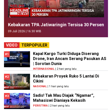
Kebakaran TPA Jatiwaringin Tersisa 30 Persen
09 Juli 2026 | 16:30 WIB
VIDEO
TERPOPULER
Kapal Kargo Turki Diduga Diserang
#1
Drone, Iran Ancam Serang Pasukan AS
| Sorotan Dunia
INTERNASIONAL
| 2 hari yang lalu
Kebakaran Proyek Ruko 5 Lantai Di
#2
Cikini
NASIONAL
| 1 hari yang lalu
Sadis! Tak Mau Diajak “Ngamar”,
#3
Mahasiswi Dianiaya Kekasih
PERISTIWA
| 2 hari yang lalu