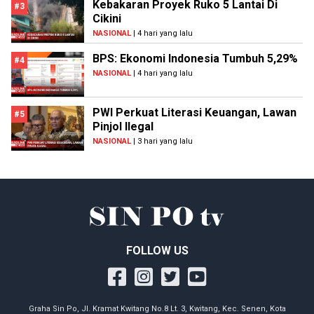
Kebakaran Proyek Ruko 5 Lantai Di
#3
Cikini
NASIONAL
| 4 hari yang lalu
BPS: Ekonomi Indonesia Tumbuh 5,29%
#4
NASIONAL
| 4 hari yang lalu
PWI Perkuat Literasi Keuangan, Lawan
#5
Pinjol Ilegal
NASIONAL
| 3 hari yang lalu
FOLLOW US
Graha Sin Po, Jl. Kramat Kwitang No.8 Lt. 3, Kwitang, Kec. Senen, Kota