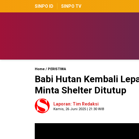
SINPO ID
SINPO TV
Home
/
PERISTIWA
Babi Hutan Kembali Le
Minta Shelter Ditutup
Laporan: Tim Redaksi
Kamis, 26 Juni 2025 | 21:30 WIB