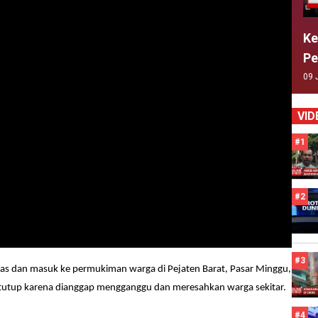
Ke
Pe
09 
VID
#1
#2
#3
epas dan masuk ke permukiman warga di Pejaten Barat, Pasar Minggu,
ditutup karena dianggap mengganggu dan meresahkan warga sekitar.
#4