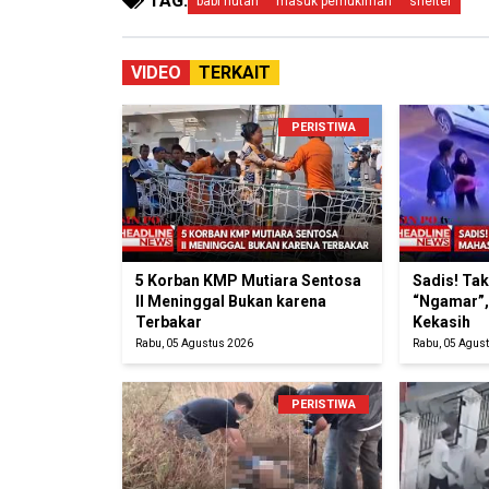
TAG:
babi hutan
masuk pemukiman
shelter
VIDEO
TERKAIT
PERISTIWA
5 Korban KMP Mutiara Sentosa
Sadis! Ta
II Meninggal Bukan karena
“Ngamar”,
Terbakar
Kekasih
Rabu, 05 Agustus 2026
Rabu, 05 Agus
PERISTIWA