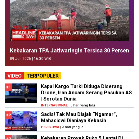
Kebakaran TPA Jatiwaringin Tersisa 30 Persen
09 Juli 2026 | 16:30 WIB
VIDEO
TERPOPULER
Kapal Kargo Turki Diduga Diserang
#1
Drone, Iran Ancam Serang Pasukan AS
| Sorotan Dunia
INTERNASIONAL
| 3 hari yang lalu
Sadis! Tak Mau Diajak “Ngamar”,
#2
Mahasiswi Dianiaya Kekasih
PERISTIWA
| 3 hari yang lalu
Kebakaran Proyek Ruko 5 Lantai Di