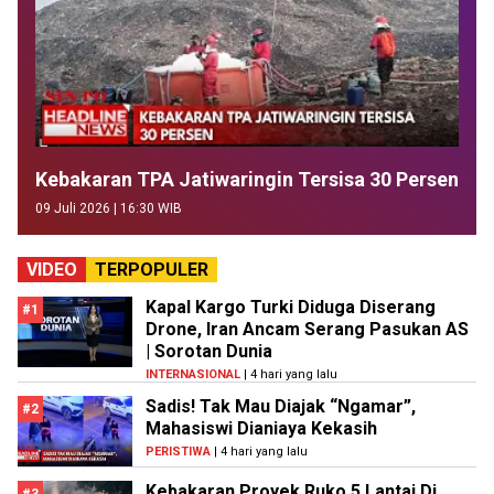
Kebakaran TPA Jatiwaringin Tersisa 30 Persen
09 Juli 2026 | 16:30 WIB
VIDEO
TERPOPULER
Kapal Kargo Turki Diduga Diserang
#1
Drone, Iran Ancam Serang Pasukan AS
| Sorotan Dunia
INTERNASIONAL
| 4 hari yang lalu
Sadis! Tak Mau Diajak “Ngamar”,
#2
Mahasiswi Dianiaya Kekasih
PERISTIWA
| 4 hari yang lalu
Kebakaran Proyek Ruko 5 Lantai Di