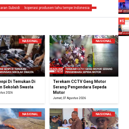
aran Subsidi
koperasi produsen tahu tempe Indonesia
#5
NASIONAL
NASIONAL
enpi Di Temukan Di
Terekam CCTV Geng Motor
n Sekolah Swasta
Serang Pengendara Sepeda
Motor
stus 2026
Jumat, 07 Agustus 2026
NASIONAL
NASIONAL