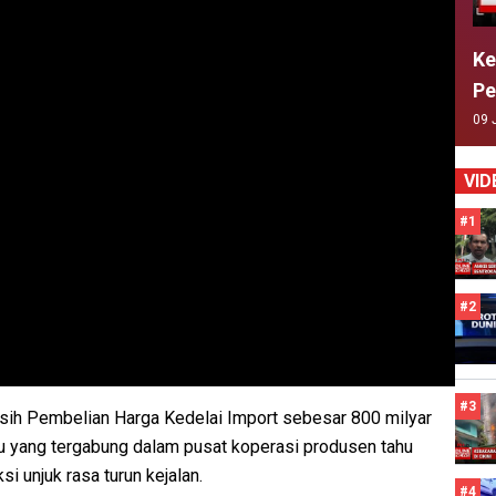
Ke
Pe
09 
VID
#1
#2
#3
isih Pembelian Harga Kedelai Import sebesar 800 milyar
hu yang tergabung dalam pusat koperasi produsen tahu
 unjuk rasa turun kejalan.
#4