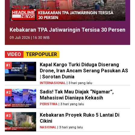
Kebakaran TPA Jatiwaringin Tersisa 30 Persen
09 Juli 2026 | 16:30 WIB
VIDEO
TERPOPULER
Kapal Kargo Turki Diduga Diserang
#1
Drone, Iran Ancam Serang Pasukan AS
| Sorotan Dunia
INTERNASIONAL
| 3 hari yang lalu
Sadis! Tak Mau Diajak “Ngamar”,
#2
Mahasiswi Dianiaya Kekasih
PERISTIWA
| 3 hari yang lalu
Kebakaran Proyek Ruko 5 Lantai Di
#3
Cikini
NASIONAL
| 3 hari yang lalu