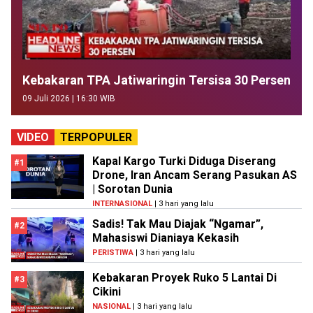
Kebakaran TPA Jatiwaringin Tersisa 30 Persen
09 Juli 2026 | 16:30 WIB
VIDEO
TERPOPULER
Kapal Kargo Turki Diduga Diserang
#1
Drone, Iran Ancam Serang Pasukan AS
| Sorotan Dunia
INTERNASIONAL
| 3 hari yang lalu
Sadis! Tak Mau Diajak “Ngamar”,
#2
Mahasiswi Dianiaya Kekasih
PERISTIWA
| 3 hari yang lalu
Kebakaran Proyek Ruko 5 Lantai Di
#3
Cikini
NASIONAL
| 3 hari yang lalu