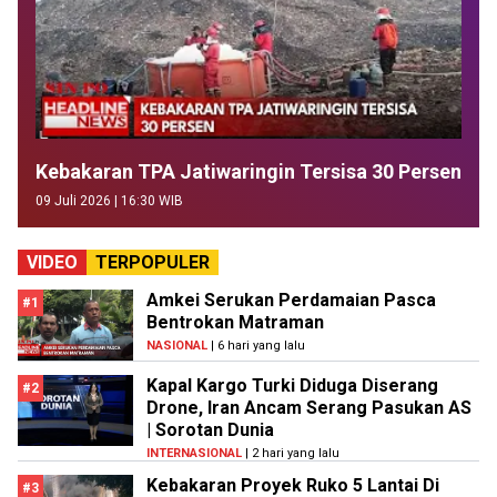
Kebakaran TPA Jatiwaringin Tersisa 30 Persen
09 Juli 2026 | 16:30 WIB
VIDEO
TERPOPULER
Amkei Serukan Perdamaian Pasca
#1
Bentrokan Matraman
NASIONAL
| 6 hari yang lalu
Kapal Kargo Turki Diduga Diserang
#2
Drone, Iran Ancam Serang Pasukan AS
| Sorotan Dunia
INTERNASIONAL
| 2 hari yang lalu
Kebakaran Proyek Ruko 5 Lantai Di
#3