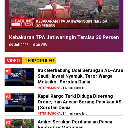
Kebakaran TPA Jatiwaringin Tersisa 30 Persen
09 Juli 2026 | 16:30 WIB
VIDEO
TERPOPULER
Irak Berkabung Usai Serangan As–Arab
#1
Saudi, Invasi Nyamuk, Teror Warga
Meksiko | Sorotan Dunia
INTERNASIONAL
| 6 hari yang lalu
Kapal Kargo Turki Diduga Diserang
#2
Drone, Iran Ancam Serang Pasukan AS
| Sorotan Dunia
INTERNASIONAL
| 1 hari yang lalu
Amkei Serukan Perdamaian Pasca
#3
Bentrokan Matraman