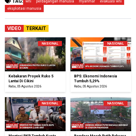
TAG:
wni
perdagangan manusia
myanmar
evakuasi wni
eksploitasi manusia
VIDEO
TERKAIT
NASIONAL
NASIONAL
Kebakaran Proyek Ruko 5
BPS: Ekonomi Indonesia
Lantai Di Cikini
Tumbuh 5,29%
Rabu, 05 Agustus 2026
Rabu, 05 Agustus 2026
NASIONAL
NASIONAL