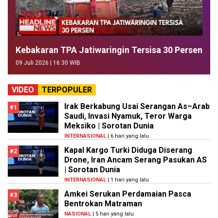
Kebakaran TPA Jatiwaringin Tersisa 30 Persen
09 Juli 2026 | 16:30 WIB
VIDEO
TERPOPULER
Irak Berkabung Usai Serangan As–Arab
#1
Saudi, Invasi Nyamuk, Teror Warga
Meksiko | Sorotan Dunia
INTERNASIONAL
| 6 hari yang lalu
Kapal Kargo Turki Diduga Diserang
#2
Drone, Iran Ancam Serang Pasukan AS
| Sorotan Dunia
INTERNASIONAL
| 1 hari yang lalu
Amkei Serukan Perdamaian Pasca
#3
Bentrokan Matraman
NASIONAL
| 5 hari yang lalu