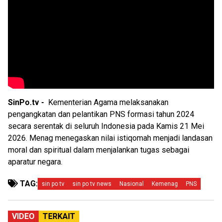
SinPo.tv -
Kementerian Agama melaksanakan
pengangkatan dan pelantikan PNS formasi tahun 2024
secara serentak di seluruh Indonesia pada Kamis 21 Mei
2026. Menag menegaskan nilai istiqomah menjadi landasan
moral dan spiritual dalam menjalankan tugas sebagai
aparatur negara.
TAG:
sin po tv
sin po tv news
Nasional
Kemenag
PNS
VIDEO
TERKAIT