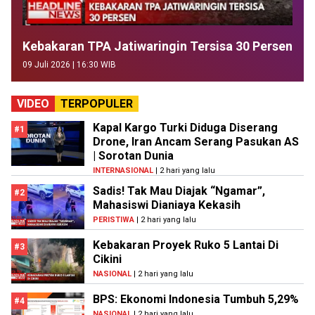
Kebakaran TPA Jatiwaringin Tersisa 30 Persen
09 Juli 2026 | 16:30 WIB
VIDEO
TERPOPULER
Kapal Kargo Turki Diduga Diserang
#1
Drone, Iran Ancam Serang Pasukan AS
| Sorotan Dunia
INTERNASIONAL
| 2 hari yang lalu
Sadis! Tak Mau Diajak “Ngamar”,
#2
Mahasiswi Dianiaya Kekasih
PERISTIWA
| 2 hari yang lalu
Kebakaran Proyek Ruko 5 Lantai Di
#3
Cikini
NASIONAL
| 2 hari yang lalu
BPS: Ekonomi Indonesia Tumbuh 5,29%
#4
NASIONAL
| 2 hari yang lalu